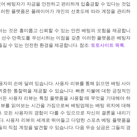
 있어 베팅자가 자금을 안전하고 편리하게 입출금할 수 있다는 것입
이러한 플랫폼은 플레이어가 개인의 선호도에 따라 계정을 관리하
는 것은 흥미롭고 신뢰할 수 있는 안전 베팅의 모험을 제공합니
과 선수 만족도를 우선시하는 이점을 갖춘 이러한 플랫폼은 베팅자
길 수 있는 안전한 환경을 제공합니다. 참조:
토토사이트 목록
.
용자의 손에 달려 있습니다. 사용자 리뷰를 통해 읽으면 베팅 사이
 귀중한 통찰력을 제공할 수 있습니다. 빠른 지불에 대한 긍정적인
든 사용자 리뷰는 특정 플랫폼을 사용할 때 무엇을 기대해야 하
리뷰를 읽어보는 시간을 가짐으로써 베팅업체는 베팅 위치에 대해
다. 모든 사용자의 경험이 다를 수 있으므로 자신의 결론을 내리기
다. 사용자 리뷰의 세계로 뛰어들고 다양한 스포츠 베팅 플랫폼을
의 직접 계정을 발견할 수 있습니다. 다음 우승 상금은 그들의 경