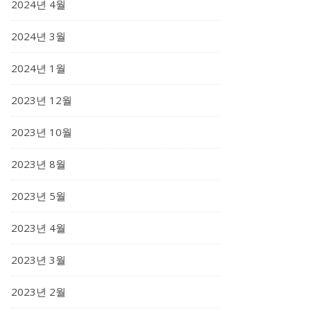
2024년 4월
2024년 3월
2024년 1월
2023년 12월
2023년 10월
2023년 8월
2023년 5월
2023년 4월
2023년 3월
2023년 2월