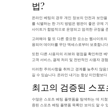
법?
온라인 베팅의 경우 개인 정보의 안전과 보안을
를 식별하는 한 가지 방법은 평판이 좋은 규제 
사이트가 합법적으로 운영되고 엄격한 규정을 
고려해야 할 또 다른 중요한 요소는 웹사이트의 
용되어 데이터를 무단 액세스로부터 보호합니다
또한 다른 사용자의 리뷰와 평점을 확인하면 베
고객 서비스, 결제 처리 및 전반적인 사용자 경
이러한 주의사항을 취하고 경계를 늦추지 않음으
길 수 있습니다. 온라인 내기는 항상 미안함보다
최고의 검증된 스포
수많은 스포츠 베팅 플랫폼을 탐색하는 데 지쳤
증된 스포츠 베팅 플랫폼 목록만 보아도 알 수