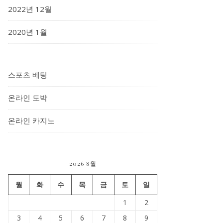
2022년 12월
2020년 1월
스포츠 베팅
온라인 도박
온라인 카지노
2026 8월
월
화
수
목
금
토
일
1
2
3
4
5
6
7
8
9