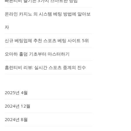
빠른티비 즐기는 3가지 스마트한 방법
온라인 카지노 의 시스템 베팅 방법에 알아보
자
신규 베팅업체 추천 스포츠 베팅 사이트 5위
오마하 홀덤 기초부터 마스터하기
홈런티비 리뷰: 실시간 스포츠 중계의 진수
2025년 4월
2024년 12월
2024년 8월