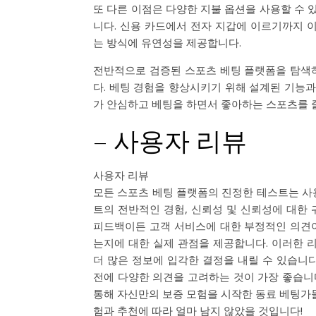
또 다른 이점은 다양한 지불 옵션을 사용할 수
니다. 신용 카드에서 전자 지갑에 이르기까지 
는 방식에 유연성을 제공합니다.
전반적으로 검증된 스포츠 베팅 플랫폼을 탐색하
다. 베팅 경험을 향상시키기 위해 설계된 기능
가 안심하고 베팅을 하면서 좋아하는 스포츠를 즐
– 사용자 리뷰
사용자 리뷰
모든 스포츠 베팅 플랫폼의 진정한 테스트는 사
트의 전반적인 경험, 신뢰성 및 신뢰성에 대한
피드백이든 고객 서비스에 대한 부정적인 의견이
는지에 대한 실제 관점을 제공합니다. 이러한 
더 많은 정보에 입각한 결정을 내릴 수 있습니
전에 다양한 의견을 고려하는 것이 가장 좋습니
통해 자신만의 보증 모험을 시작한 동료 베팅가들
험과 추천에 따라 얼마 남지 않았을 것입니다!