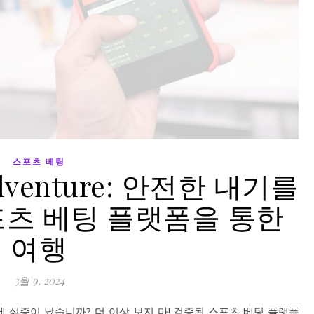
스포츠 베팅
 Adventure: 안전한 내기를
포츠 베팅 플랫폼을 통한
여행
3월 9, 2024
 싫증이 났습니까? 더 이상 보지 마! 검증된 스포츠 베팅 플랫폼