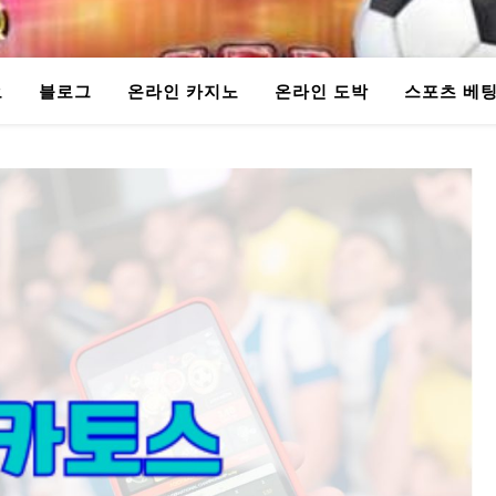
오
블로그
온라인 카지노
온라인 도박
스포츠 베