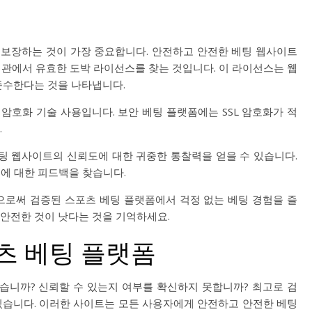
 보장하는 것이 가장 중요합니다. 안전하고 안전한 베팅 웹사이트
기관에서 유효한 도박 라이선스를 찾는 것입니다. 이 라이선스는 웹
준수한다는 것을 나타냅니다.
암호화 기술 사용입니다. 보안 베팅 플랫폼에는 SSL 암호화가 적
.
팅 웹사이트의 신뢰도에 대한 귀중한 통찰력을 얻을 수 있습니다.
험에 대한 피드백을 찾습니다.
로써 검증된 스포츠 베팅 플랫폼에서 걱정 없는 베팅 경험을 즐
 안전한 것이 낫다는 것을 기억하세요.
츠 베팅 플랫폼
습니까? 신뢰할 수 있는지 여부를 확신하지 못합니까? 최고로 검
 있습니다. 이러한 사이트는 모든 사용자에게 안전하고 안전한 베팅