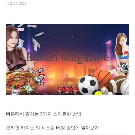
12월 20, 2023
Bokeh Magazine
빠른티비 즐기는 3가지 스마트한 방법
온라인 카지노 의 시스템 베팅 방법에 알아보자