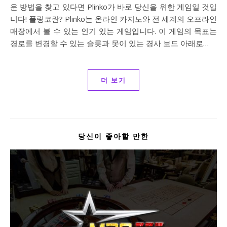
운 방법을 찾고 있다면 Plinko가 바로 당신을 위한 게임일 것입
니다! 플링코란? Plinko는 온라인 카지노와 전 세계의 오프라인
매장에서 볼 수 있는 인기 있는 게임입니다. 이 게임의 목표는
경로를 변경할 수 있는 슬롯과 못이 있는 경사 보드 아래로…
더 보기
당신이 좋아할 만한