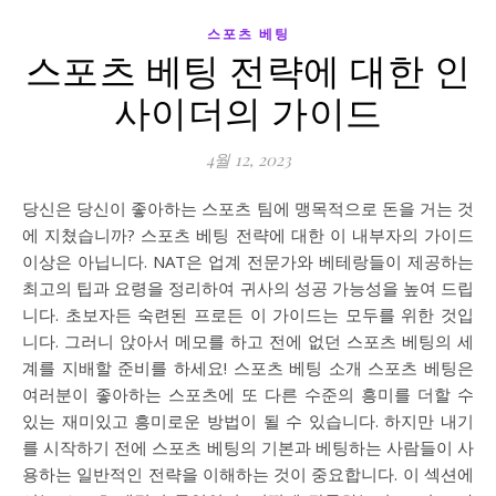
스포츠 베팅
스포츠 베팅 전략에 대한 인
사이더의 가이드
4월 12, 2023
당신은 당신이 좋아하는 스포츠 팀에 맹목적으로 돈을 거는 것
에 지쳤습니까? 스포츠 베팅 전략에 대한 이 내부자의 가이드
이상은 아닙니다. NAT은 업계 전문가와 베테랑들이 제공하는
최고의 팁과 요령을 정리하여 귀사의 성공 가능성을 높여 드립
니다. 초보자든 숙련된 프로든 이 가이드는 모두를 위한 것입
니다. 그러니 앉아서 메모를 하고 전에 없던 스포츠 베팅의 세
계를 지배할 준비를 하세요! 스포츠 베팅 소개 스포츠 베팅은
여러분이 좋아하는 스포츠에 또 다른 수준의 흥미를 더할 수
있는 재미있고 흥미로운 방법이 될 수 있습니다. 하지만 내기
를 시작하기 전에 스포츠 베팅의 기본과 베팅하는 사람들이 사
용하는 일반적인 전략을 이해하는 것이 중요합니다. 이 섹션에