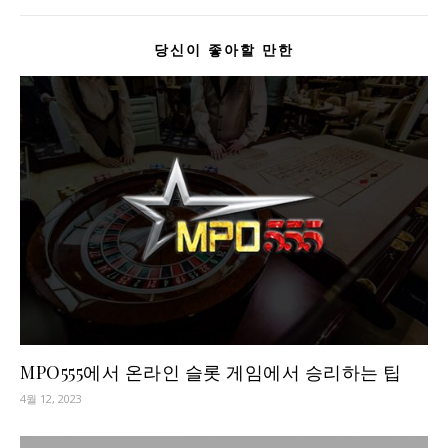
당신이 좋아할 만한
MPO555에서 온라인 슬롯 게임에서 승리하는 팁
4월 12, 2023