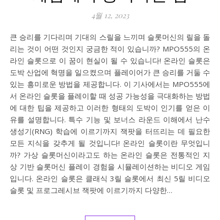
4월 12, 2023
큰 승리를 기다리며 기대의 스릴을 느끼며 슬롯머신의 릴을 돌
리는 것이 어떤 것인지 궁금한 적이 있습니까? MPO555의 온
라인 슬롯으로 이 꿈이 현실이 될 수 있습니다! 온라인 슬롯은
도박 산업에 혁명을 일으켰으며 플레이어가 큰 승리를 거둘 수
있는 흥미로운 방법을 제공합니다. 이 기사에서는 MPO555에
서 온라인 슬롯을 플레이할 때 성공 가능성을 극대화하는 방법
에 대한 팁을 제공하고 이러한 형태의 도박이 인기를 얻은 이
유를 설명합니다. 특수 기능 및 보너스 라운드 이해에서 난수
생성기(RNG) 학습에 이르기까지 잭팟을 터뜨리는 데 필요한
모든 지식을 갖추게 될 것입니다! 온라인 슬롯이란 무엇입니
까? 가상 슬롯머신이라고도 하는 온라인 슬롯은 전통적인 지
상 기반 슬롯머신 플레이 경험을 시뮬레이션하는 비디오 게임
입니다. 온라인 슬롯은 클래식 3릴 슬롯에서 최신 5릴 비디오
슬롯 및 프로그레시브 잭팟에 이르기까지 다양한…