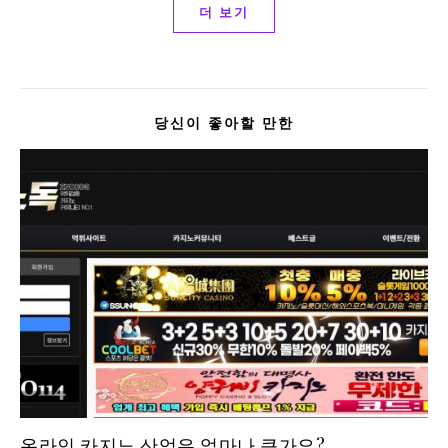
더 보기
당신이 좋아할 만한
온라인 카지노 산업은 얼마나 큰가요?