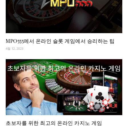
MPO555에서 온라인 슬롯 게임에서 승리하는 팁
4월 12, 2023
초보자를 위한 최고의 온라인 카지노 게임