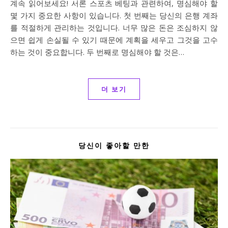
계속 읽어보세요! 서론 스포츠 베팅과 관련하여, 명심해야 할
몇 가지 중요한 사항이 있습니다. 첫 번째는 당신의 은행 계좌
를 적절하게 관리하는 것입니다. 너무 많은 돈은 조심하지 않
으면 쉽게 손실될 수 있기 때문에 계획을 세우고 그것을 고수
하는 것이 중요합니다. 두 번째로 명심해야 할 것은…
더 보기
당신이 좋아할 만한