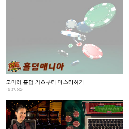
오마하 홀덤 기초부터 마스터하기
4월 27, 2024