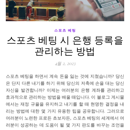
스포츠 베팅
스포츠 베팅 시 은행 등록을
관리하는 방법
4월 2, 2023
스포츠 베팅을 하면서 계속 돈을 잃는 것에 지쳤습니까? 당신
은 단지 다른 내기를 하기 위해 당신의 저축에 손을 대는 당신
자신을 발견합니까? 이제는 여러분의 은행 계좌를 관리하고
효과적으로 관리하는 방법을 배울 때입니다. 이 블로그 게시물
에서는 재정 규율을 유지하고 내기를 할 때 현명한 결정을 내
리는 방법에 대한 몇 가지 유용한 팁을 공유합니다. 그러므로
여러분이 노련한 프로든 초보자든, 스포츠 베팅의 세계에서 여
러분이 성공하는 데 도움이 될 몇 가지 판도를 바꾸는 조언을