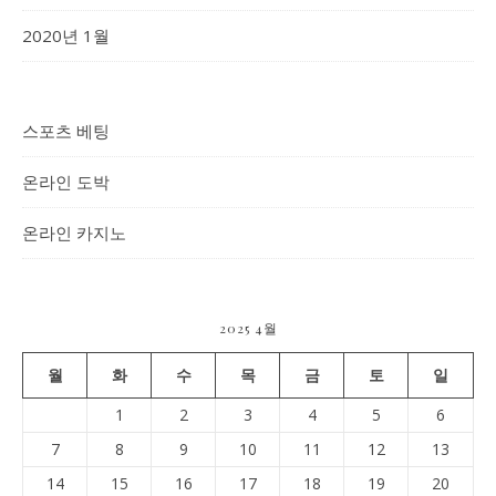
2020년 1월
스포츠 베팅
온라인 도박
온라인 카지노
2025 4월
월
화
수
목
금
토
일
1
2
3
4
5
6
7
8
9
10
11
12
13
14
15
16
17
18
19
20