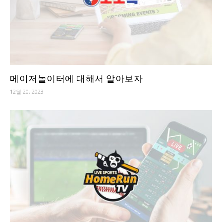
메이저놀이터에 대해서 알아보자
12월 20, 2023